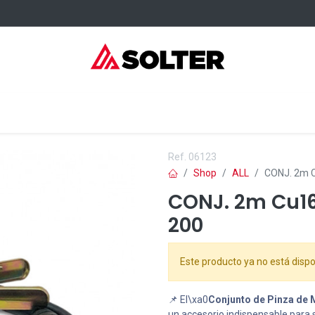
elding Consumables
Services
Events
Where to buy
Ref.
06123
Shop
ALL
CONJ. 2m 
CONJ. 2m Cu1
200
Este producto ya no está dispo
📌 El\xa0
Conjunto de Pinza de
un accesorio indispensable para 