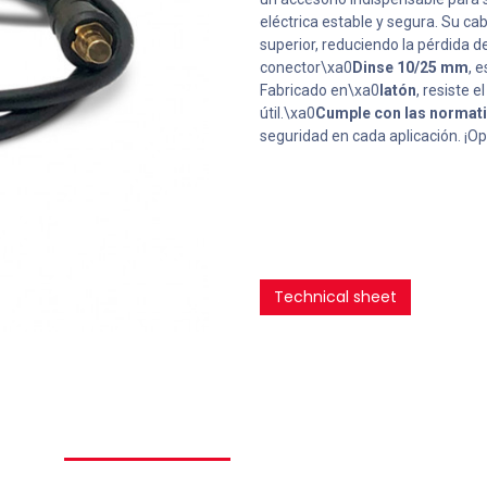
eléctrica estable y segura. Su ca
superior, reduciendo la pérdida d
conector\xa0
Dinse 10/25 mm
, 
Fabricado en\xa0
latón
, resiste 
útil.\xa0
Cumple con las normat
seguridad en cada aplicación. ¡Opt
Technical sheet