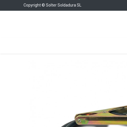
Copyright © Solter Soldadura SL
Welding Equipment
Chargers & Boosters
W