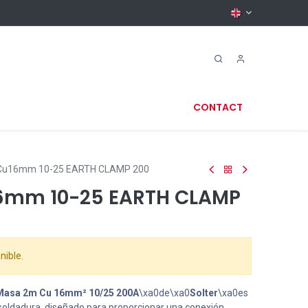
CONTACT
Cu16mm 10-25 EARTH CLAMP 200
6mm 10-25 EARTH CLAMP
nible.
 Masa 2m Cu 16mm² 10/25 200A
\xa0de\xa0
Solter
\xa0es
soldadura, diseñado para proporcionar una conexión