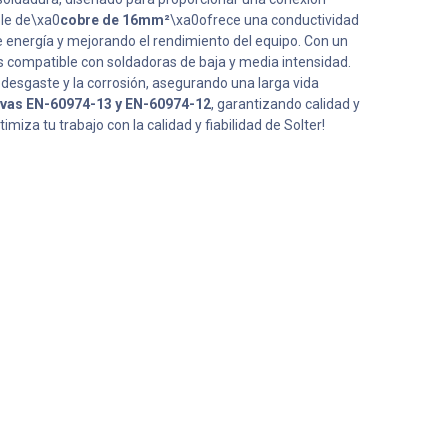
ble de\xa0
cobre de 16mm²
\xa0ofrece una conductividad
e energía y mejorando el rendimiento del equipo. Con un
es compatible con soldadoras de baja y media intensidad.
el desgaste y la corrosión, asegurando una larga vida
ivas EN-60974-13 y EN-60974-12
, garantizando calidad y
imiza tu trabajo con la calidad y fiabilidad de Solter!