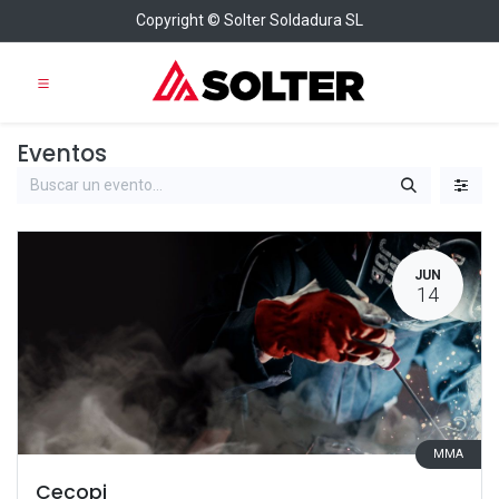
Copyright © Solter Soldadura SL
Eventos
JUN
14
MMA
Cecopi