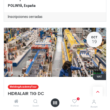
POLINYÀ
,
España
Inscripciones cerradas
OCT
19
WAT
WeldingAcademyTour
HIDRALAIR TIG DC
0
VILANOVA DEL VALLÈS
,
España
Home
Search
Wishlist
Account