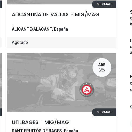
MIG/MAG
ALICANTINA DE VALLAS - MIG/MAG
e
.
i
ALICANTE/ALACANT
,
España
D
Agotado
d
a
ABR
25
B
c
s
MIG/MAG
UTILBAGES - MIG/MAG
SANT FRUITÓS DE BAGES
,
España