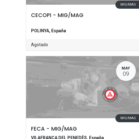
MIG/MAG
CECOPI - MIG/MAG
POLINYA
,
España
Agotado
MAY
09
MIG/MAG
FECA - MIG/MAG
VILAFRANCA DEL PENEDÈS
,
España