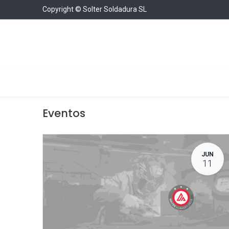
Copyright © Solter Soldadura SL
Soldadura
Cargadores y Arrancadores
Con
Eventos
JUN
11