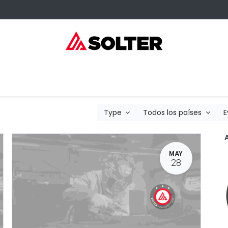
sumibles Kangaroo
Servicios
Formación
Dónde comprar
Type
Todos los países
E
MAY
28