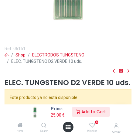
Ref.
06151
Shop
ELECTRODOS TUNGSTENO
ELEC. TUNGSTENO D2 VERDE 10 uds.
ELEC. TUNGSTENO D2 VERDE 10 uds.
Este producto ya no está disponible.
Price:
Add to Cart
Electrodo de Tungsteno puro, color verde
Ø
2mm. Para AC
25,00
€
(corriente alterna). Caja de 10 uds.
0
Home
Search
Wishlist
Account