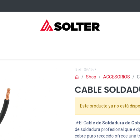
sumibles Kangaroo
Servicios
Formación
Dónde comprar
Ref.
06157
Shop
ACCESORIOS
C
CABLE SOLDA
Este producto ya no está dispo
📌El C
able de Soldadura de Co
de soldadura profesional que exig
cobre puro recocido ofrece una t