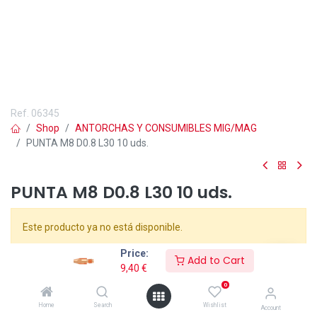
Ref.
06345
Shop
ANTORCHAS Y CONSUMIBLES MIG/MAG
PUNTA M8 D0.8 L30 10 uds.
PUNTA M8 D0.8 L30 10 uds.
Este producto ya no está disponible.
Price:
Add to Cart
Punta de Contacto MIG M8 L30 Ø0,8 mm Cobre (Ref. 06345) es la
9,40
€
solución ideal para evitar cortes de arco o inestabilidad durante
0
procesos de soldadura continua. Fabricada en cobre de alta
Home
Search
Wishlist
pureza, garantiza una conducción eficiente de la corriente y una
Account