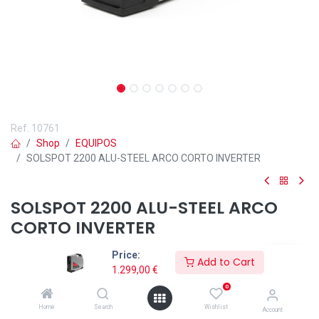
Ref.
10761
Shop
EQUIPOS
SOLSPOT 2200 ALU-STEEL ARCO CORTO INVERTER
SOLSPOT 2200 ALU-STEEL ARCO
CORTO INVERTER
Incluye Antorcha Solspot ALU-STEEL 2,5m
Price:
Add to Cart
1.299,00
€
1.299,00
€
0
Home
Search
Wishlist
Account