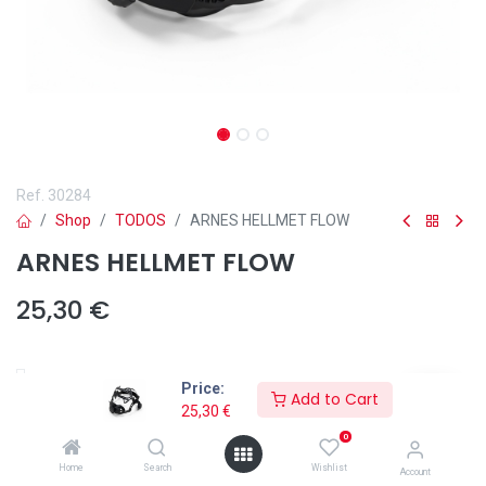
Ref.
30284
Shop
TODOS
ARNES HELLMET FLOW
ARNES HELLMET FLOW
25,30
€
Price:
Add to Cart
Añadir a lista de deseos
25,30
€
0
Arnés Hellmet Flow completo sin TUBO TRAQUEAL incorporado.
Home
Search
Wishlist
Account