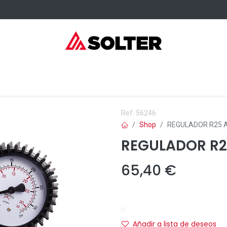
sumibles Kangaroo
Servicios
Formación
Dónde comprar
Ref.
56246
Shop
REGULADOR R25 
REGULADOR R2
65,40
€
Añadir a lista de deseos