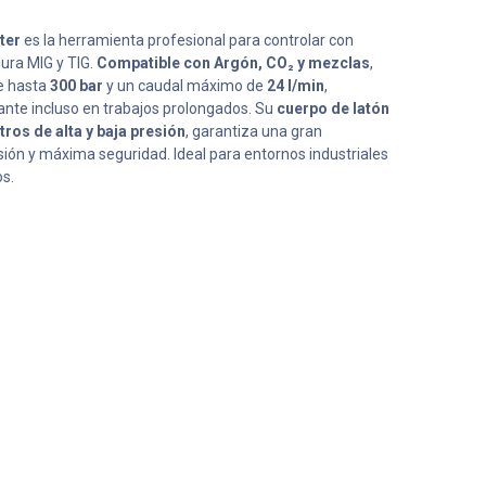
ter
es la herramienta profesional para controlar con
dura MIG y TIG.
Compatible con Argón, CO₂ y mezclas
,
e hasta
300 bar
y un caudal máximo de
24 l/min
,
ante incluso en trabajos prolongados. Su
cuerpo de latón
os de alta y baja presión
, garantiza una gran
rosión y máxima seguridad. Ideal para entornos industriales
os.