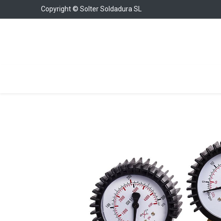
Copyright © Solter Soldadura SL
Soldadura
Cargadores y Arrancadores
Con