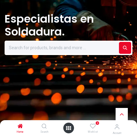
Especialistas en
Soldadura.
0
Home
Search
Wishlist
Account