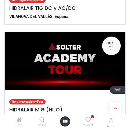
WeldingAcademyTour
HIDRALAIR TIG DC y AC/DC
VILANOVA DEL VALLÈS
,
España
OCT
01
WAT
WeldingAcademyTour
HIDRALAIR MIG (HILO)
0
VILANOVA DEL VALLÈS
,
España
Home
Search
Wishlist
Account