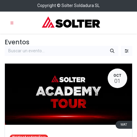
Copyright © Solter Soldadura SL
Eventos
OCT
01
WAT