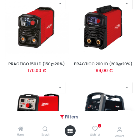
PRACTICO 150 LD (150@20%)
PRACTICO 200 LD (200@20%)
170,00
€
199,00
€
Filters
0
Home
Search
Wishlist
Account