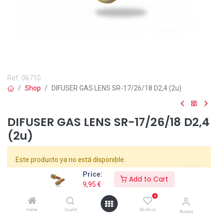
Ref.
06710
Shop
DIFUSER GAS LENS SR-17/26/18 D2,4 (2u)
DIFUSER GAS LENS SR-17/26/18 D2,4
(2u)
Este producto ya no está disponible.
Price:
Add to Cart
9,95
€
📌El
\xa0Difusor Gas Lens SR-17/26/18 de 2,4 mm
ofrece una
cobertura de gas superior para soldaduras TIG más limpias y
0
controladas. Diseñado para antorchas SR-17, SR-26 y SR-18, este
Home
Search
Wishlist
Account
accesorio profesional mejora el flujo de argón mediante una malla