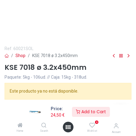
Ref.
60021SOL
Shop
KSE 7018 ø 3.2x450mm
KSE 7018 ø 3.2x450mm
Paquete: 5kg - 106ud. // Caja: 15kg - 318ud.
Este producto ya no está disponible.
Electrodo Bàsico E7018
Ø
3,25mm x 450mm. Paquete de 5Kg y
Price:
Add to Cart
106 uds.
24,50
€
0
Home
Search
Wishlist
Account