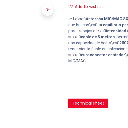
Add to wishlist
📌 La\xa0
Antorcha MIG/MAG SX-
que buscan\xa0
un equilibrio pe
para trabajos de\xa0
intensidad
su\xa0
cable de 5 metros
, permi
una capacidad de hasta\xa0
200A
rendimiento fiable en aplicacio
su\xa0
euroconector estándar
\
MIG/MAG.
Technical sheet