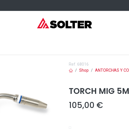
elding Consumables
Services
Events
Where to buy
Ref.
68016
Shop
ANTORCHAS Y CO
TORCH MIG 5M
105,00
€