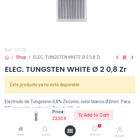
Ref.
10179
Shop
ELEC. TUNGSTEN WHITE Ø 2 0,8 Zr
ELEC. TUNGSTEN WHITE Ø 2 0,8 Zr
Este producto ya no está disponible.
Electrodo de Tungsteno 0,8% Zirconio, color blanco
Ø2
mm. Para
DC (corriente continua). Caja de 10 uds.
Price:
Add to Cart
23,50
€
0
Home
Search
Wishlist
Account