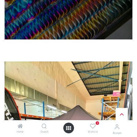
0
Home
Search
Wishlist
Account