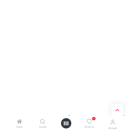
0
Home
Search
Wishlist
Account