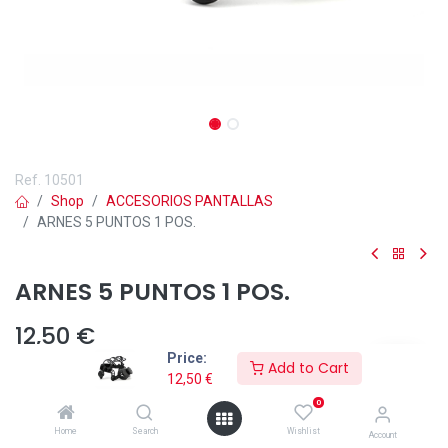
Ref.
10501
Shop
ACCESORIOS PANTALLAS
ARNES 5 PUNTOS 1 POS.
ARNES 5 PUNTOS 1 POS.
12,50
€
Price:
Add to Cart
12,50
€
0
Añadir a lista de deseos
Home
Search
Wishlist
Account