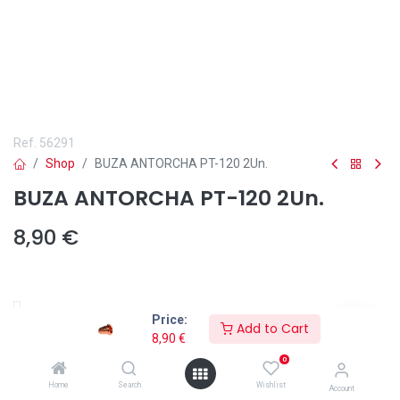
Ref.
56291
Shop
BUZA ANTORCHA PT-120 2Un.
BUZA ANTORCHA PT-120 2Un.
8,90
€
Price:
Add to Cart
Añadir a lista de deseos
8,90
€
0
La
BUZA ANTORCHA SOLCUT PT-120 PRO 2Un
es el recambio
indispensable para la antorcha de plasma
ST-120
, garantizando
Home
Search
Wishlist
Account