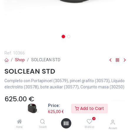
Ref.
10366
Shop
SOLCLEAN STD
SOLCLEAN STD
Completo con Portapincel (30579), pincel grafito (30573), Líquido
electrolito (30578), bote auxiliar (30577), Conjunto masa (30250)
625,00
€
Price:
Add to Cart
625,00
€
0
Home
Search
Wishlist
Añadir a lista de deseos
Account