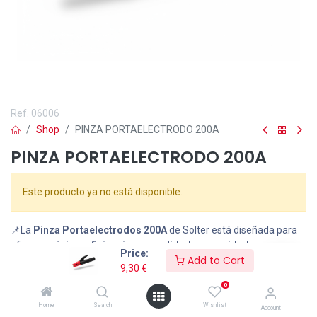
Ref.
06006
Shop
PINZA PORTAELECTRODO 200A
PINZA PORTAELECTRODO 200A
Este producto ya no está disponible.
📌La
Pinza Portaelectrodos 200A
de Solter está diseñada para
ofrecer
máxima eficiencia, comodidad y seguridad
en
Price:
Add to Cart
soldadura MMA. Su diseño ergonómico permite un
agarre firme
,
9,30
€
mientras que sus materiales de alta calidad aseguran una
0
excelente conductividad y durabilidad
en entornos exigentes.
Compatible con electrodos de hasta
4.0 mm de diámetro
,
Home
Search
Wishlist
Account