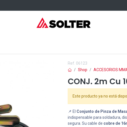
sumibles Kangaroo
Servicios
Formación
Dónde comprar
Ref.
06123
Shop
ACCESORIOS MM
CONJ. 2m Cu 
Este producto ya no está dispo
📌 El
Conjunto de Pinza de Mas
indispensable para soldadura, di
segura. Su cable de
cobre de 1