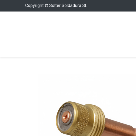
Copyright © Solter Soldadura SL
Soldadura
Cargadores y Arrancadores
Con