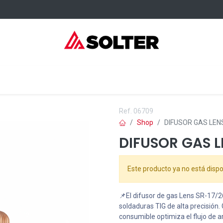
sumibles Kangaroo
Servicios
Formación
Dónde comprar
Ref.
06709
Shop
DIFUSOR GAS LENS 
DIFUSOR GAS LE
Este producto ya no está dispo
📌El difusor de gas Lens SR-17/2
soldaduras TIG de alta precisión
consumible optimiza el flujo de a