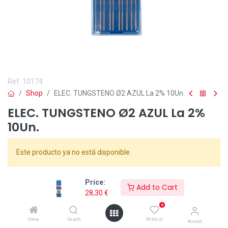
Ref.
10174
Shop
ELEC. TUNGSTENO Ø2 AZUL La 2% 10Un.
ELEC. TUNGSTENO Ø2 AZUL La 2%
10Un.
Este producto ya no está disponible.
Electrodo de Tungsteno 2% Lantano, color azul
Ø
2mm. Para DC
Price:
Add to Cart
(corriente continua). Caja de 10 uds.
28,30
€
0
Home
Search
Wishlist
Account