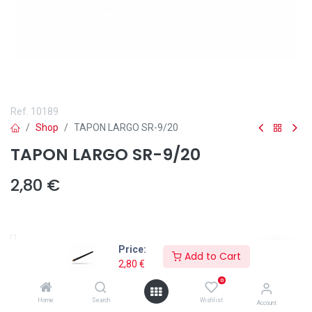
Ref.
10189
Shop
TAPON LARGO SR-9/20
TAPON LARGO SR-9/20
2,80
€
Price:
Add to Cart
Añadir a lista de deseos
2,80
€
0
El
Tapón Largo SR-9/20
de Solter es la opción ideal para trabajos
prolongados de soldadura TIG en condiciones normales de
Home
Search
Wishlist
Account