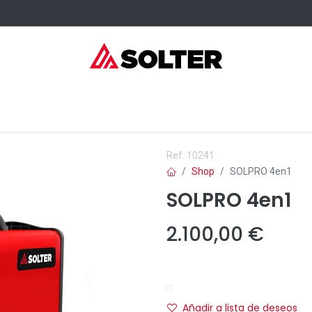
sumibles Kangaroo
Servicios
Formación
Dónde comprar
Ref.
10241
Shop
SOLPRO 4en1
SOLPRO 4en1
2.100,00
€
Añadir a lista de deseos