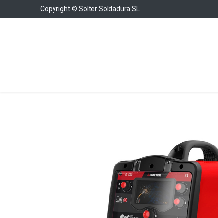
Copyright © Solter Soldadura SL
Soldadura
Cargadores y Arrancadores
Con