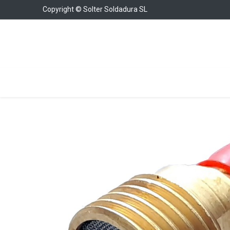
Copyright © Solter Soldadura SL
Soldadura
Cargadores y Arrancadores
Con