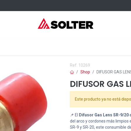
sumibles Kangaroo
Servicios
Formación
Dónde comprar
Ref.
10269
Shop
DIFUSOR GAS LEN
DIFUSOR GAS 
Este producto ya no está dispo
📌 El
Difusor Gas Lens SR-9/20
del arco y cordones más limpios
SR-9 y SR-20, este consumible dir