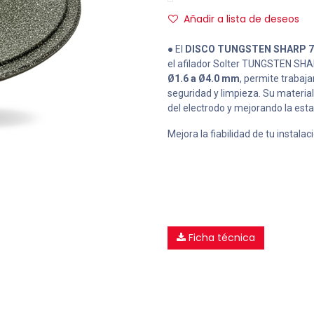
Añadir a lista de deseos
● El
DISCO TUNGSTEN SHARP 750
el afilador Solter TUNGSTEN SHAR
Ø1.6 a Ø4.0 mm
, permite trabaj
seguridad y limpieza. Su material 
del electrodo y mejorando la estab
Mejora la fiabilidad de tu instalac
Ficha técnica