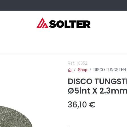
sumibles Kangaroo
Servicios
Formación
Dónde comprar
Ref.
10352
Shop
DISCO TUNGSTEN 
DISCO TUNGSTE
Ø5int X 2.3m
36,10
€