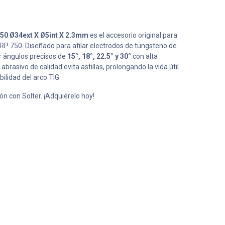
 Ø34ext X Ø5int X 2.3mm
es el accesorio original para
P 750. Diseñado para afilar electrodos de tungsteno de
ar ángulos precisos de
15°, 18°, 22.5° y 30°
con alta
abrasivo de calidad evita astillas, prolongando la vida útil
ilidad del arco TIG.
ión con Solter. ¡Adquiérelo hoy!