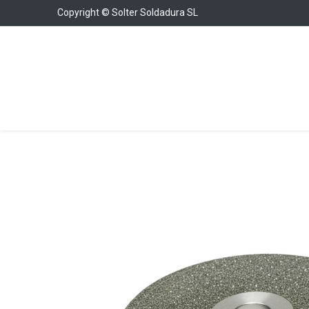
Copyright © Solter Soldadura SL
Soldadura
Cargadores y Arrancadores
Con