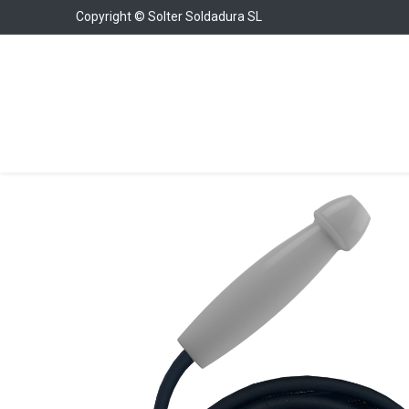
Copyright © Solter Soldadura SL
Soldadura
Cargadores y Arrancadores
Con