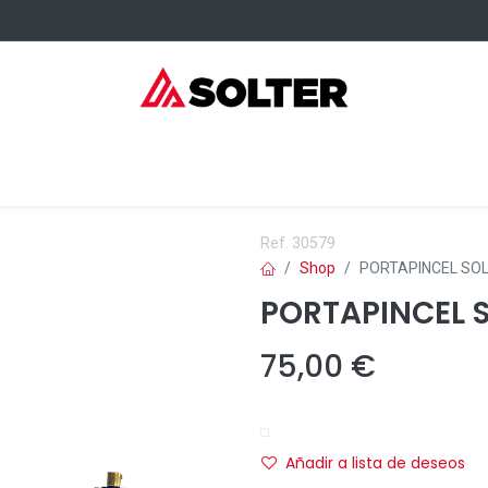
sumibles Kangaroo
Servicios
Formación
Dónde comprar
Ref.
30579
Shop
PORTAPINCEL SO
PORTAPINCEL 
75,00
€
Añadir a lista de deseos