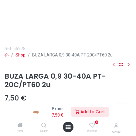
Ref.
55978
Shop
BUZA LARGA 0,9 30-40A PT-20C/PT60 2u
BUZA LARGA 0,9 30-40A PT-
20C/PT60 2u
7,50
€
Price:
Add to Cart
7,50
€
0
Añadir a lista de deseos
Home
Search
Wishlist
Account