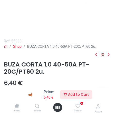
Ref.
55983
Shop
BUZA CORTA 1,0 40-50A PT-20C/PT60 2u.
BUZA CORTA 1,0 40-50A PT-
20C/PT60 2u.
6,40
€
Price:
Add to Cart
6,40
€
0
Añadir a lista de deseos
Home
Search
Wishlist
Account