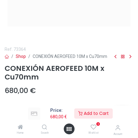
Ref.
73364
Shop
CONEXIÓN AEROFEED 10M x Cu70mm
CONEXIÓN AEROFEED 10M x
Cu70mm
680,00
€
Price:
Add to Cart
Añadir a lista de deseos
680,00
€
0
Home
Search
Wishlist
Account