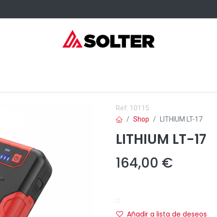
sumibles Kangaroo
Servicios
Formación
Dónde comprar
Ref.
10115
Shop
LITHIUM LT-17
LITHIUM LT-17
164,00
€
Añadir a lista de deseos