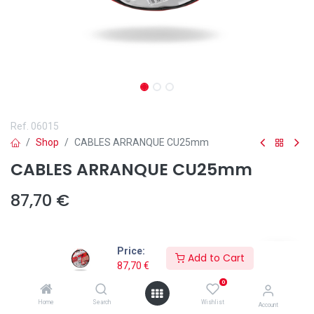
Ref.
06015
Shop
CABLES ARRANQUE CU25mm
CABLES ARRANQUE CU25mm
87,70
€
Price:
Add to Cart
87,70
€
Añadir a lista de deseos
0
Los
CABLES ARRANQUE CU25mm
de Solter ofrecen una solución
Home
Search
Wishlist
Account