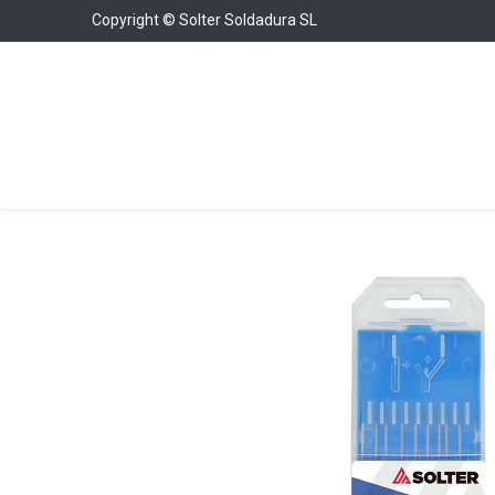
Copyright © Solter Soldadura SL
Soldadura
Cargadores y Arrancadores
Con