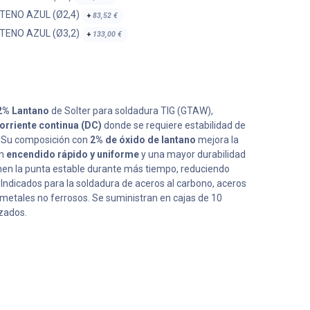
TENO AZUL (Ø2,4)
+
83,52
€
TENO AZUL (Ø3,2)
+
133,00
€
2% Lantano
de Solter para soldadura TIG (GTAW),
orriente continua (DC)
donde se requiere estabilidad de
n. Su composición con
2% de óxido de lantano
mejora la
un
encendido rápido y uniforme
y una mayor durabilidad
nen la punta estable durante más tiempo, reduciendo
ndicados para la soldadura de aceros al carbono, aceros
os metales no ferrosos. Se suministran en cajas de 10
zados.