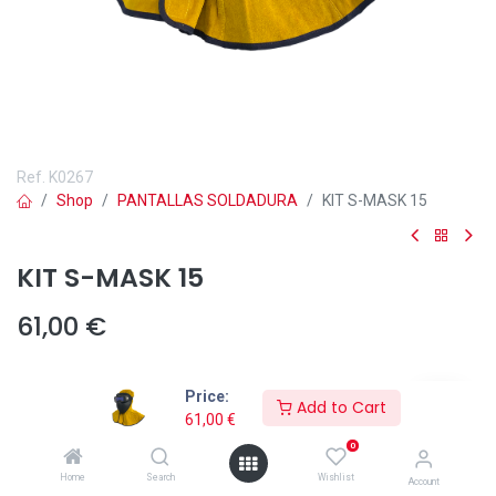
Ref.
K0267
Shop
PANTALLAS SOLDADURA
KIT S-MASK 15
KIT S-MASK 15
61,00
€
Price:
Add to Cart
61,00
€
Añadir a lista de deseos
0
Home
Search
Wishlist
Account
El
Kit S-MASK 15 de Solter
es una solución avanzada que