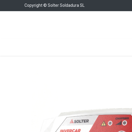
Copyright © Solter Soldadura SL
Soldadura
Cargadores y Arrancadores
Con