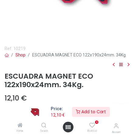
Ref.
10219
Shop
ESCUADRA MAGNET ECO 122x190x24mm. 34Kg.
ESCUADRA MAGNET ECO
122x190x24mm. 34Kg.
12,10
€
Price:
Add to Cart
12,10
€
0
Añadir a lista de deseos
Home
Search
Wishlist
Account