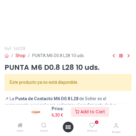
Ref.
56028
Shop
PUNTA M6 D0.8 L28 10 uds.
PUNTA M6 D0.8 L28 10 uds.
Este producto ya no está disponible.
📌 La
Punta de Contacto M6 D0.8 L28
de Solter es el
componente esencial para optimizar el rendimiento de tus
Price:
Add to Cart
antorchas MIG/MAG
. Diseñada para garantizar una transferencia
6,30
€
de corriente estable y una soldadura precisa, su fabricación en
0
cobre de alta conductividad asegura un contacto eficiente con
hilos de 0.8 mm
. Con su
rosca M6
, es compatible con una amplia
Home
Search
Wishlist
Account